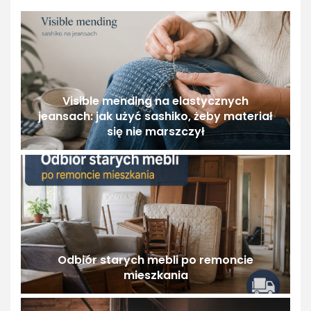
Visible mending na elastycznych
jeansach: jak użyć sashiko, żeby materiał
się nie marszczył
Odbiór starych mebli po remoncie
mieszkania