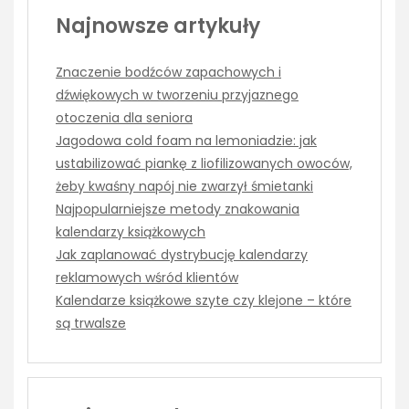
Najnowsze artykuły
Znaczenie bodźców zapachowych i
dźwiękowych w tworzeniu przyjaznego
otoczenia dla seniora
Jagodowa cold foam na lemoniadzie: jak
ustabilizować piankę z liofilizowanych owoców,
żeby kwaśny napój nie zwarzył śmietanki
Najpopularniejsze metody znakowania
kalendarzy książkowych
Jak zaplanować dystrybucję kalendarzy
reklamowych wśród klientów
Kalendarze książkowe szyte czy klejone – które
są trwalsze