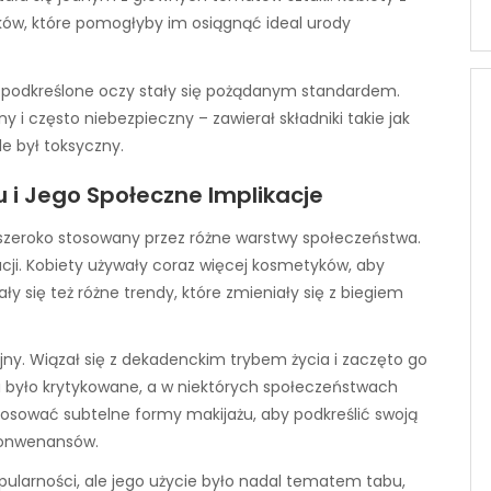
ków, które pomogłyby im osiągnąć ideal urody
nie podkreślone oczy stały się pożądanym standardem.
y i często niebezpieczny – zawierał składniki takie jak
e był toksyczny.
żu i Jego Społeczne Implikacje
ć szeroko stosowany przez różne warstwy społeczeństwa.
acji. Kobiety używały coraz więcej kosmetyków, aby
ały się też różne trendy, które zmieniały się z biegiem
yjny. Wiązał się z dekadenckim trybem życia i zaczęto go
u było krytykowane, a w niektórych społeczeństwach
osować subtelne formy makijażu, aby podkreślić swoją
konwenansów.
pularności, ale jego użycie było nadal tematem tabu,