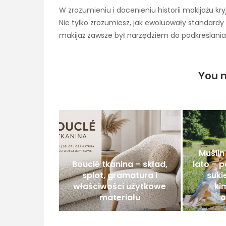
W zrozumieniu i docenieniu historii makijażu kry
Nie tylko zrozumiesz, jak ewoluowały standardy 
makijaż zawsze był narzędziem do podkreślania 
You m
Muślin
Bouclé tkanina – skład,
lato – 
splot, gramatura i
suki
właściwości użytkowe
ki
materiału
o