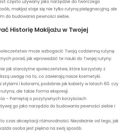
 jest często używany jako narzędzie do twórczego
sób, makijaż staje się nie tylko rutyną pielęgnacyjną, ale
iem do budowania pewności siebie.
ć Historię Makijażu w Twojej
a społeczeństwo może wzbogacić Twoją codzienną rutynę
cznych porad, jak wprowadzić te nauki do Twojej rutyny:
e jak starożytne społeczeństwa, które korzystały z
kszą uwagę na to, co zawierają nasze kosmetyki.
stylami i kolorami, podobnie jak kobiety w latach 60. czy
 rutyna, ale także forma ekspresji.
ia – Pamiętaj o pozytywnych korzyściach
ywaj go jako narzędzia do budowania pewności siebie i
 to czas akceptacji różnorodności. Niezależnie od tego, jak
każda osoba jest piękna na swój sposób.