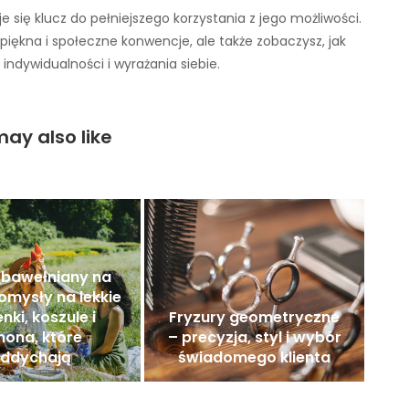
je się klucz do pełniejszego korzystania z jego możliwości.
piękna i społeczne konwencje, ale także zobaczysz, jak
indywidualności i wyrażania siebie.
ay also like
 bawełniany na
pomysły na lekkie
enki, koszule i
Fryzury geometryczne
mona, które
– precyzja, styl i wybór
ddychają
świadomego klienta