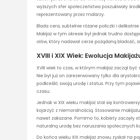
wyższych sfer społeczeństwa poszukiwały środ
reprezentowany przez malarzy.
Blada cera, subtelnie różane policzki i delikat
Makijaż w tym okresie był jednak trudno dostępn
ołów, który nadawał cerze pożądaną bladość, al
XVIII i XIX Wiek: Ewolucja Makija
XVIII wiek to czas, w którym makijaż zaczął by
Nie był już on zarezerwowany tylko dla arystokr
podkreślić swoją urodę i status. Przy tym pojawi
czasu.
Jednak w XIX wieku makijaż stał się kontrowers
kojarzyć z niemoralnością. Stosowanie makijaż
nawet zakazane. Pomimo to, kobiety zaczęły st
naturalną urodę bez naruszania społecznych 
Do końca wieku XIX makijaż znowu zyskał na po