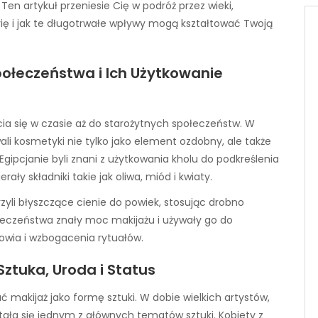
. Ten artykuł przeniesie Cię w podróż przez wieki,
orię i jak te długotrwałe wpływy mogą kształtować Twoją
połeczeństwa i Ich Użytkowanie
ia się w czasie aż do starożytnych społeczeństw. W
wali kosmetyki nie tylko jako element ozdobny, ale także
ipcjanie byli znani z użytkowania kholu do podkreślenia
ły składniki takie jak oliwa, miód i kwiaty.
zyli błyszczące cienie do powiek, stosując drobno
łeczeństwa znały moc makijażu i używały go do
owia i wzbogacenia rytuałów.
Sztuka, Uroda i Status
 makijaż jako formę sztuki. W dobie wielkich artystów,
stała się jednym z głównych tematów sztuki. Kobiety z