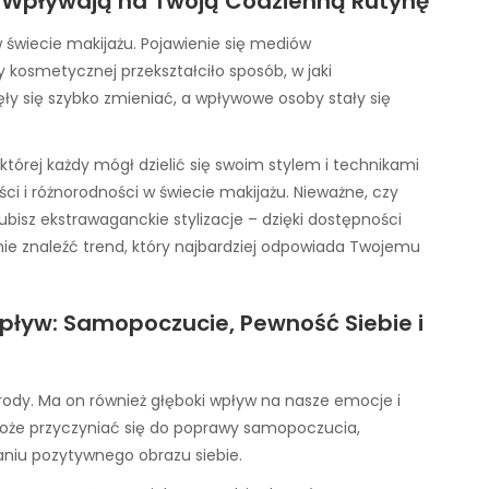
y Wpływają na Twoją Codzienną Rutynę
 świecie makijażu. Pojawienie się mediów
kosmetycznej przekształciło sposób, w jaki
y się szybko zmieniać, a wpływowe osoby stały się
której każdy mógł dzielić się swoim stylem i technikami
i i różnorodności w świecie makijażu. Nieważne, czy
ubisz ekstrawaganckie stylizacje – dzięki dostępności
nie znaleźć trend, który najbardziej odpowiada Twojemu
Wpływ: Samopoczucie, Pewność Siebie i
 urody. Ma on również głęboki wpływ na nasze emocje i
oże przyczyniać się do poprawy samopoczucia,
niu pozytywnego obrazu siebie.