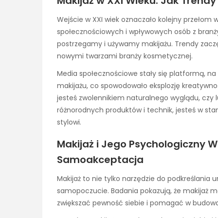
Makijaż w XXI Wieku: Jak Trend
Wejście w XXI wiek oznaczało kolejny przełom w
społecznościowych i wpływowych osób z branży 
postrzegamy i używamy makijażu. Trendy zaczęł
nowymi twarzami branży kosmetycznej.
Media społecznościowe stały się platformą, na 
makijażu, co spowodowało eksplozję kreatywnośc
jesteś zwolennikiem naturalnego wyglądu, czy l
różnorodnych produktów i technik, jesteś w sta
stylowi.
Makijaż i Jego Psychologiczny 
Samoakceptacja
Makijaż to nie tylko narzędzie do podkreślania
samopoczucie. Badania pokazują, że makijaż m
zwiększać pewność siebie i pomagać w budowa