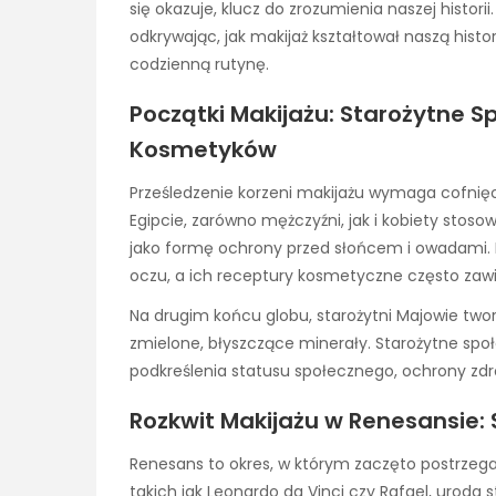
się okazuje, klucz do zrozumienia naszej historii
odkrywając, jak makijaż kształtował naszą hist
codzienną rutynę.
Początki Makijażu: Starożytne S
Kosmetyków
Prześledzenie korzeni makijażu wymaga cofnięc
Egipcie, zarówno mężczyźni, jak i kobiety stoso
jako formę ochrony przed słońcem i owadami. Eg
oczu, a ich receptury kosmetyczne często zawiera
Na drugim końcu globu, starożytni Majowie twor
zmielone, błyszczące minerały. Starożytne spo
podkreślenia statusu społecznego, ochrony zdr
Rozkwit Makijażu w Renesansie: 
Renesans to okres, w którym zaczęto postrzegać
takich jak Leonardo da Vinci czy Rafael, uroda 