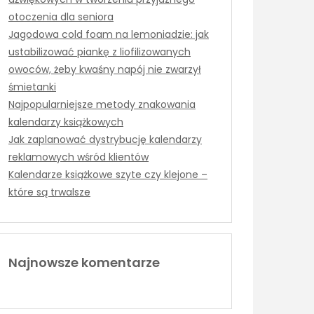
otoczenia dla seniora
Jagodowa cold foam na lemoniadzie: jak
ustabilizować piankę z liofilizowanych
owoców, żeby kwaśny napój nie zwarzył
śmietanki
Najpopularniejsze metody znakowania
kalendarzy książkowych
Jak zaplanować dystrybucję kalendarzy
reklamowych wśród klientów
Kalendarze książkowe szyte czy klejone –
które są trwalsze
Najnowsze komentarze