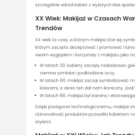
szczególnie wśród kobiet z wyższych klas społe
XX Wiek: Makijaż w Czasach War
Trendów
XX wiek to czas, w którym makijaż stał się sym
którym zaczęto akceptować i promować różnoro
swoim wyglądem i korzystały z makijażu jako na
W latach 20. kobiety zaczęły naśladować gwia
ciemna szminka i podkreślone oczy.
W latach 60. makijaż zaczął symbolizować m
kolorami, a okres ten dał nam ikoniczny „lo
W latach 80. makijaż był barwny i ekstrawag
Dzięki postępowi technologicznemu, makijaż stał
różnorodność produktów pozwoliła kobietom n
stylami.