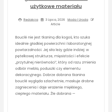
użytkowe materiału
Redakcja
3 Lipca, 2026
Moda I Uroda
Article
Bouclé nie jest tkaniną dla kogoś, kto szuka
idealnie gładkiej powierzchni i laboratoryjnej
powtarzalności. Jej siła leży gdzie indziej: w
pętelkowej strukturze, mięsistości i efekcie
„przytulnej nierówności”, który od razu zmienia
odbiór mebla, poduszki czy elementu
dekoracyjnego. Dobrze dobrana tkanina
bouclé wygląda szlachetnie, maskuje drobne
zagniecenia i daje wrażenie miękkiego,
ciepłego materiału. Źle dobrana —