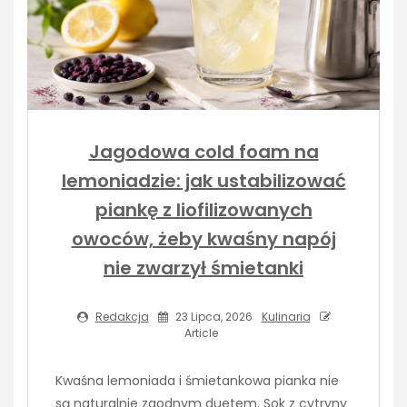
Jagodowa cold foam na
lemoniadzie: jak ustabilizować
piankę z liofilizowanych
owoców, żeby kwaśny napój
nie zwarzył śmietanki
Redakcja
23 Lipca, 2026
Kulinaria
Article
Kwaśna lemoniada i śmietankowa pianka nie
są naturalnie zgodnym duetem. Sok z cytryny