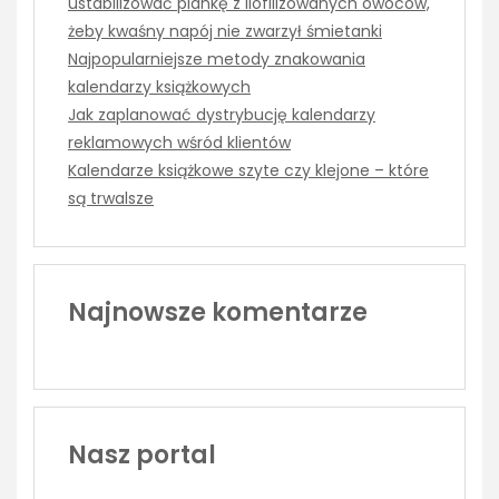
ustabilizować piankę z liofilizowanych owoców,
żeby kwaśny napój nie zwarzył śmietanki
Najpopularniejsze metody znakowania
kalendarzy książkowych
Jak zaplanować dystrybucję kalendarzy
reklamowych wśród klientów
Kalendarze książkowe szyte czy klejone – które
są trwalsze
Najnowsze komentarze
Nasz portal