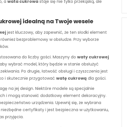
o, a
wata cukrowa
staje się nie tylko przekąską, ale
krowej idealną na Twoje wesele
wej
jest kluczowy, aby zapewnić, że ten słodki element
 również bezproblemowy w obsłudze. Przy wyborze
ików.
stosowana do liczby gości. Maszyny do
waty cukrowej
, aby wybrać model, który będzie w stanie obsłużyć
kiwania. Po drugie, łatwość obsługi i czyszczenia jest
bko i skutecznie przygotować
watę cukrową
dla gości.
gę na jej design. Niektóre modele są specjalnie
ach i mogą stanowić dodatkowy element dekoracyjny.
bezpieczeństwo urządzenia. Upewnij się, że wybrana
niezbędne certyfikaty i jest bezpieczna w użytkowaniu,
s przyjęcia.