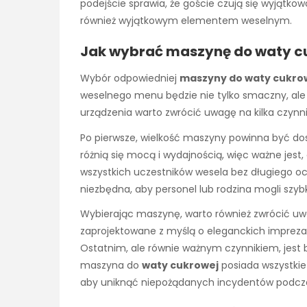
podejście sprawia, że goście czują się wyjątkow
również wyjątkowym elementem weselnym.
Jak wybrać maszynę do waty cu
Wybór odpowiedniej
maszyny do waty cukro
weselnego menu będzie nie tylko smaczny, ale
urządzenia warto zwrócić uwagę na kilka czynn
Po pierwsze, wielkość maszyny powinna być do
różnią się mocą i wydajnością, więc ważne jest
wszystkich uczestników wesela bez długiego ocze
niezbędna, aby personel lub rodzina mogli szy
Wybierając maszynę, warto również zwrócić uwa
zaprojektowane z myślą o eleganckich imprez
Ostatnim, ale równie ważnym czynnikiem, jest 
maszyna do
waty cukrowej
posiada wszystkie 
aby uniknąć niepożądanych incydentów podcza