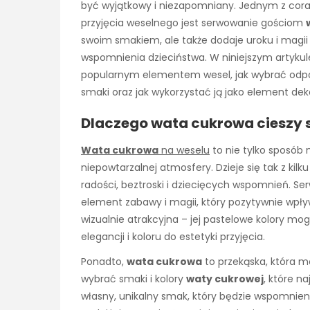
być wyjątkowy i niezapomniany. Jednym z cor
przyjęcia weselnego jest serwowanie gościom
swoim smakiem, ale także dodaje uroku i magii
wspomnienia dzieciństwa. W niniejszym artykul
popularnym elementem wesel, jak wybrać odpowi
smaki oraz jak wykorzystać ją jako element dek
Dlaczego wata cukrowa cieszy 
Wata cukrowa
na weselu
to nie tylko sposób n
niepowtarzalnej atmosfery. Dzieje się tak z kil
radości, beztroski i dziecięcych wspomnień. S
element zabawy i magii, który pozytywnie wpływ
wizualnie atrakcyjna – jej pastelowe kolory mo
elegancji i koloru do estetyki przyjęcia.
Ponadto,
wata cukrowa
to przekąska, która 
wybrać smaki i kolory
waty cukrowej
, które n
własny, unikalny smak, który będzie wspomnie