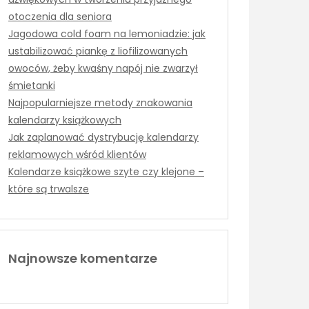
otoczenia dla seniora
Jagodowa cold foam na lemoniadzie: jak
ustabilizować piankę z liofilizowanych
owoców, żeby kwaśny napój nie zwarzył
śmietanki
Najpopularniejsze metody znakowania
kalendarzy książkowych
Jak zaplanować dystrybucję kalendarzy
reklamowych wśród klientów
Kalendarze książkowe szyte czy klejone –
które są trwalsze
Najnowsze komentarze