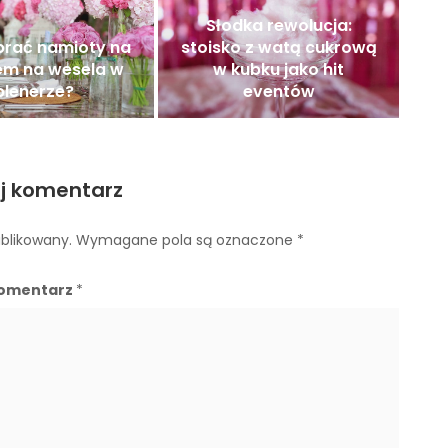
Słodka rewolucja:
brać namioty na
stoisko z watą cukrową
em na wesela w
w kubku jako hit
plenerze?
eventów
j komentarz
ublikowany.
Wymagane pola są oznaczone
*
omentarz
*