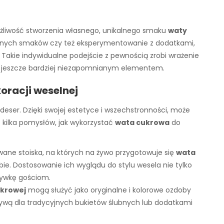
możliwość stworzenia własnego, unikalnego smaku
waty
tępnych smaków czy też eksperymentowanie z dodatkami,
 Takie indywidualne podejście z pewnością zrobi wrażenie
 jeszcze bardziej niezapomnianym elementem.
oracji weselnej
deser. Dzięki swojej estetyce i wszechstronności, może
o kilka pomysłów, jak wykorzystać
wata cukrowa
do
wane stoiska, na których na żywo przygotowuje się
wata
ie. Dostosowanie ich wyglądu do stylu wesela nie tylko
rywkę gościom.
ukrowej
mogą służyć jako oryginalne i kolorowe ozdoby
tywą dla tradycyjnych bukietów ślubnych lub dodatkami