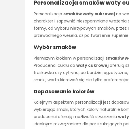
Personalizacja smaków waty cuk
Personalizacja
smaków waty cukrowej
na wes
charakter i zapewnić niezapomniane wrażenia 
formy, od wyboru nietypowych smaków, przez
przewodniego wesela, aż po tworzenie zupełni
Wybór smaków
Pierwszym krokiem w personalizacji
smaków wa
Producenci cukru do
waty cukrowej
oferują s
truskawka czy cytryna, po bardziej egzotyczne
smaki, warto kierować się nie tylko preferencja
Dopasowanie kolorów
Kolejnym aspektem personalizacji jest dopaso
wybierając smaki, których kolory naturalnie kom
producenci oferują możliwość stworzenia
waty
idealnym rozwiązaniem dla par szukających p