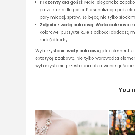
Prezenty dla gości
: Małe, elegancko zapak
prezentami dla gości. Personalizacja pakunkó
pary młodej, sprawi, że będą nie tylko słodk
Zdjęcia z watą cukrową
:
Wata cukrowa
mo
Kolorowe, puszyste kule słodkości dodadzą 
radości kadry.
Wykorzystanie
waty cukrowej
jako elementu d
estetykę z zabawą. Nie tylko wprowadza element
wykorzystanie przestrzeni i oferowanie gościo
You m