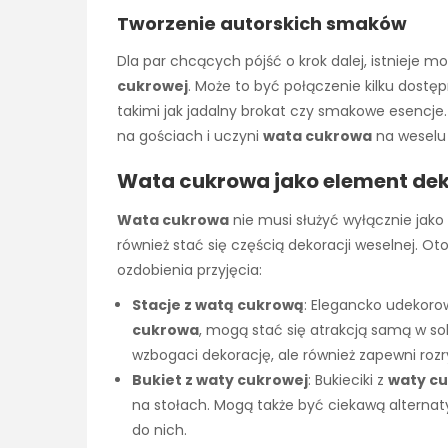
Tworzenie autorskich smaków
Dla par chcących pójść o krok dalej, istnieje 
cukrowej
. Może to być połączenie kilku dos
takimi jak jadalny brokat czy smakowe esencje.
na gościach i uczyni
wata cukrowa
na weselu
Wata cukrowa jako element dek
Wata cukrowa
nie musi służyć wyłącznie jako 
również stać się częścią dekoracji weselnej. Ot
ozdobienia przyjęcia:
Stacje z watą cukrową
: Elegancko udekoro
cukrowa
, mogą stać się atrakcją samą w sob
wzbogaci dekorację, ale również zapewni roz
Bukiet z waty cukrowej
: Bukieciki z
waty c
na stołach. Mogą także być ciekawą alterna
do nich.