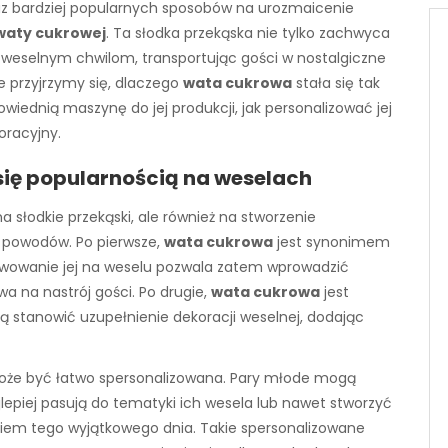
az bardziej popularnych sposobów na urozmaicenie
waty cukrowej
. Ta słodka przekąska nie tylko zachwyca
 weselnym chwilom, transportując gości w nostalgiczne
e przyjrzymy się, dlaczego
wata cukrowa
stała się tak
ednią maszynę do jej produkcji, jak personalizować jej
oracyjny.
się popularnością na weselach
a słodkie przekąski, ale również na stworzenie
ku powodów. Po pierwsze,
wata cukrowa
jest synonimem
erwowanie jej na weselu pozwala zatem wprowadzić
a na nastrój gości. Po drugie,
wata cukrowa
jest
gą stanowić uzupełnienie dekoracji weselnej, dodając
może być łatwo spersonalizowana. Pary młode mogą
ajlepiej pasują do tematyki ich wesela lub nawet stworzyć
niem tego wyjątkowego dnia. Takie spersonalizowane