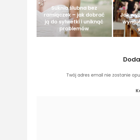
Suknia ślubna bez
ramiączek – jak dobrać
Jak wy
ją do sylwetki i uniknąć
wynaj
problemów
Doda
Twój adres email nie zostanie op
K