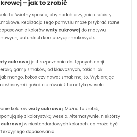
rowej – jak to zrobić
elu to świetny sposób, aby nadać przyjęciu osobisty
smakowe. Realizacja tego pomysłu może przybrać różne
 dopasowanie kolorów
waty cukrowej
do motywu
e nowych, autorskich kompozycji smakowych.
ty cukrowej
jest rozpoznanie dostępnych opcji.
zeroką gamę smaków, od klasycznych, takich jak
, jak mango, kokos czy nawet smak mojito. Wybierając
mi własnymi i gości, ale również tematyką wesela.
wanie kolorów
waty cukrowej
. Można to zrobić,
ponują się z kolorystyką wesela. Alternatywnie, niektórzy
 cukrowej
w niestandardowych kolorach, co może być
erfekcyjnego dopasowania.