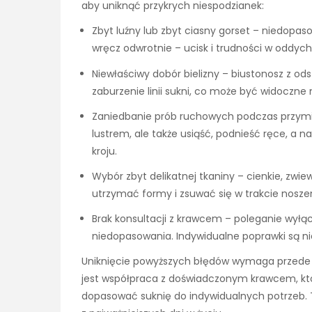
aby uniknąć przykrych niespodzianek:
Zbyt luźny lub zbyt ciasny gorset – niedopas
wręcz odwrotnie – ucisk i trudności w oddych
Niewłaściwy dobór bielizny – biustonosz z o
zaburzenie linii sukni, co może być widoczne 
Zaniedbanie prób ruchowych podczas przymi
lustrem, ale także usiąść, podnieść ręce, a 
kroju.
Wybór zbyt delikatnej tkaniny – cienkie, z
utrzymać formy i zsuwać się w trakcie noszen
Brak konsultacji z krawcem – poleganie wył
niedopasowania. Indywidualne poprawki są n
Uniknięcie powyższych błędów wymaga przede w
jest współpraca z doświadczonym krawcem, któr
dopasować suknię do indywidualnych potrzeb. To