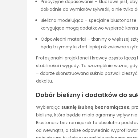
Precyzyjne dopasowanie – kluczowe jest, aby 
dokładnie do wymiarów sylwetki, a nie tylko
Bielizna modelująca – specjalne biustonosze
korygujące mogą dodatkowo wspierać konstru
Odpowiedni materiał – tkaniny o większej szt
będą trzymały kształt lepiej niż zwiewne szyfo
Profesjonalni projektanci i krawcy często łącz
stabilności i wygody. To szczególnie ważne, 
– dobrze skonstruowana suknia pozwoli cieszyć
dekoltu.
Dobór bielizny i dodatków do su
Wybierając
suknię ślubną bez ramiączek
, p
bieliznę, która będzie miała ogromny wpływ nie t
Biustonosz bez ramiączek to absolutna podstawa
od wewnątrz, a także odpowiednio wyprofilowan
pełniejszym biuście szczególnie polecane są m