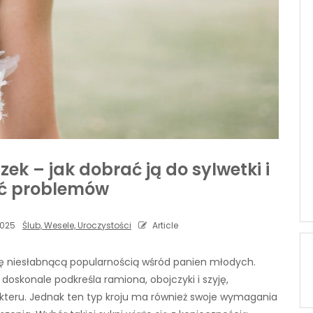
ek – jak dobrać ją do sylwetki i
ć problemów
2025
Ślub, Wesele, Uroczystości
Article
się niesłabnącą popularnością wśród panien młodych.
oskonale podkreśla ramiona, obojczyki i szyję,
kteru. Jednak ten typ kroju ma również swoje wymagania