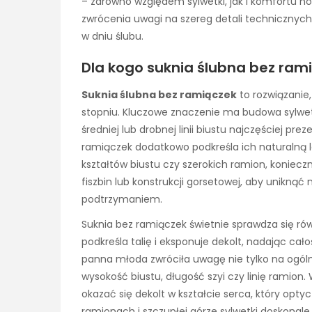
– zarówno względem sylwetki, jak i komfortu nos
zwrócenia uwagi na szereg detali technicznych
w dniu ślubu.
Dla kogo suknia ślubna bez ra
Suknia ślubna bez ramiączek
to rozwiązanie
stopniu. Kluczowe znaczenie ma budowa sylwetk
średniej lub drobnej linii biustu najczęściej prez
ramiączek dodatkowo podkreśla ich naturalną l
kształtów biustu czy szerokich ramion, koni
fiszbin lub konstrukcji gorsetowej, aby unikną
podtrzymaniem.
Suknia bez ramiączek świetnie sprawdza się rów
podkreśla talię i eksponuje dekolt, nadając cał
panna młoda zwróciła uwagę nie tylko na ogólne
wysokość biustu, długość szyi czy linię ramion
okazać się dekolt w kształcie serca, który opty
ramionach i szczupłej górze sylwetki doskonale