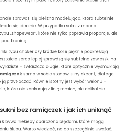
konale sprawdzi się bielizna modelująca, która subtelnie
układa się idealnie. W przypadku sukni z mocno
pu „shapewear”, które nie tylko poprawia proporcje, ale
 pod tkaniną.
iki typu choker czy krótkie kolie pięknie podkreślają
kształcie serca lepiej sprawdzą się subtelne zawieszki na
wyraziste – zwłaszcza długie, które optycznie wysmuklają
ramiączek
sama w sobie stanowi silny akcent, dlatego
 ją przytłaczać. Równie istotny jest wybór welonu –
, które nie konkurują z linią ramion, ale delikatnie
sukni bez ramiączek i jak ich uniknąć
ek
bywa niekiedy obarczona błędami, które mogą
dniu ślubu. Warto wiedzieć, na co szczególnie uważać,