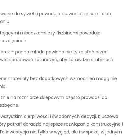
owanie do sylwetki powoduje zsuwanie się sukni albo
aniu.
dstającymi miseczkami czy fiszbinami powoduje
na zdjęciach.
arek – panna młoda powinna nie tylko stać przed
nawet spróbować zatańczyć, aby sprawdzić stabilność
wiewne materiały bez dodatkowych wzmocnień mogą nie
ia.
ącznie na rozmiarze sklepowym często prowadzi do
iezbędne.
szystkim cierpliwości i świadomych decyzji. Kluczowa
y potrafi doradzić najlepsze rozwiązania konstrukcyjne i
 inwestycja nie tylko w wygląd, ale i w spokój w jednym