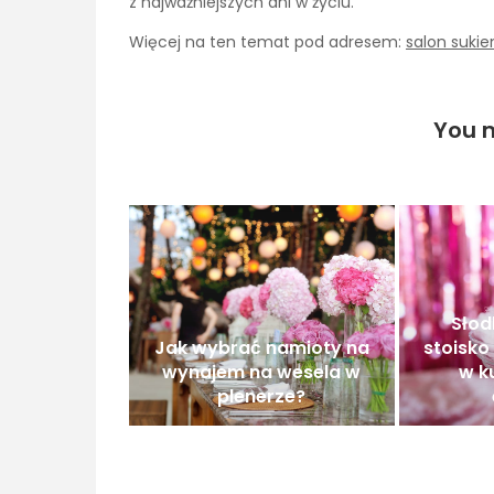
z najważniejszych dni w życiu.
Więcej na ten temat pod adresem:
salon suki
You m
Słod
Jak wybrać namioty na
stoisko
wynajem na wesela w
w k
plenerze?