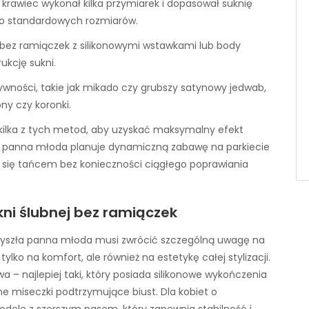
krawiec wykonał kilka przymiarek i dopasował suknię
 do standardowych rozmiarów.
 bez ramiączek z silikonowymi wstawkami lub body
kcję sukni.
ywności, takie jak mikado czy grubszy satynowy jedwab,
ny czy koronki.
ą kilka z tych metod, aby uzyskać maksymalny efekt
gdy panna młoda planuje dynamiczną zabawę na parkiecie
 się tańcem bez konieczności ciągłego poprawiania
kni ślubnej bez ramiączek
rzyszła panna młoda musi zwrócić szczególną uwagę na
ylko na komfort, ale również na estetykę całej stylizacji.
 – najlepiej taki, który posiada silikonowe wykończenia
e miseczki podtrzymujące biust. Dla kobiet o
odele z szerszym pasem, który zapewnia stabilność i