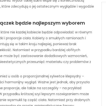
zenia. Wybór takiej sukni wiąże się z koniecznością
, które zdecydują o jej ostatecznym wyglądzie i wygodzie
miączek będzie najlepszym wyborem
, które nie każdej kobiecie będzie odpowiadać w równym
i i proporcje ciała. Kobiety o smukłych ramionach i
entują się w takim kroju najlepiej, ponieważ brak
ekkość. Natomiast w przypadku bardziej obfitych
eczne może być zastosowanie dodatkowych wzmocnień,
ć nieestetycznych przesunięć materiału czy problemów z
nież u osób o proporcjonalnej sylwetce klepsydry –
ości harmonijny wygląd. Ważne jest jednak, aby przyszła
 proporcje, ale także na szczegóły – na przykład
. W przypadku krótszej szyi lepszym rozwiązaniem może
cznie wysmukli tę część ciała. Natomiast przy drobnych
 sprawdzą się proste, minimalistyczne fasony.