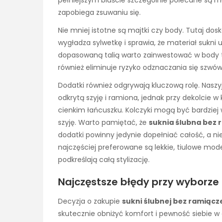
zapobiega zsuwaniu się.
Nie mniej istotne są majtki czy body. Tutaj dos
wygładza sylwetkę i sprawia, że materiał sukni 
dopasowaną talią warto zainwestować w body ty
również eliminuje ryzyko odznaczania się szwów
Dodatki również odgrywają kluczową rolę. Naszyjn
odkrytą szyję i ramiona, jednak przy dekolcie w 
cienkim łańcuszku. Kolczyki mogą być bardziej 
szyję. Warto pamiętać, że
suknia ślubna bez 
dodatki powinny jedynie dopełniać całość, a nie
najczęściej preferowane są lekkie, tiulowe modele
podkreślają całą stylizację.
Najczęstsze błędy przy wyborze 
Decyzja o zakupie
sukni ślubnej bez ramiącz
skutecznie obniżyć komfort i pewność siebie w 