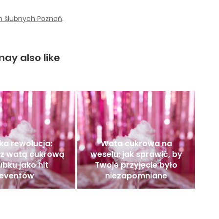
en ślubnych Poznań
.
ay also like
ka rewolucja:
Wata cukrowa na
 z watą cukrową
weselu: jak sprawić, by
ubku jako hit
Twoje przyjęcie było
eventów
niezapomniane