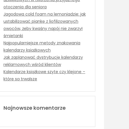
otoczenia dla seniora
Jagodowa cold foam na lemoniadzie: jak
ustabilizować piankę z liofilizowanych
owoców, żeby kwaśny napój nie zwarzył
śmietanki
Najpopularniejsze metody znakowania
kalendarzy książkowych
Jak zaplanować dystrybucję kalendarzy
reklamowych wśród klientów
Kalendarze książkowe szyte czy klejone –
które są trwalsze
Najnowsze komentarze