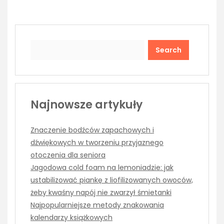
Search
Najnowsze artykuły
Znaczenie bodźców zapachowych i
dźwiękowych w tworzeniu przyjaznego
otoczenia dla seniora
Jagodowa cold foam na lemoniadzie: jak
ustabilizować piankę z liofilizowanych owoców,
żeby kwaśny napój nie zwarzył śmietanki
Najpopularniejsze metody znakowania
kalendarzy książkowych