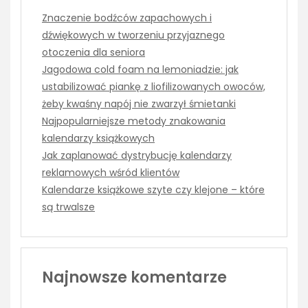
Znaczenie bodźców zapachowych i
dźwiękowych w tworzeniu przyjaznego
otoczenia dla seniora
Jagodowa cold foam na lemoniadzie: jak
ustabilizować piankę z liofilizowanych owoców,
żeby kwaśny napój nie zwarzył śmietanki
Najpopularniejsze metody znakowania
kalendarzy książkowych
Jak zaplanować dystrybucję kalendarzy
reklamowych wśród klientów
Kalendarze książkowe szyte czy klejone – które
są trwalsze
Najnowsze komentarze