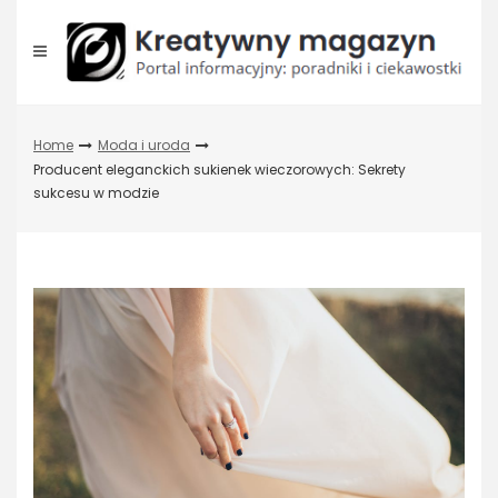
Skip
to
content
Home
Moda i uroda
Producent eleganckich sukienek wieczorowych: Sekrety
sukcesu w modzie