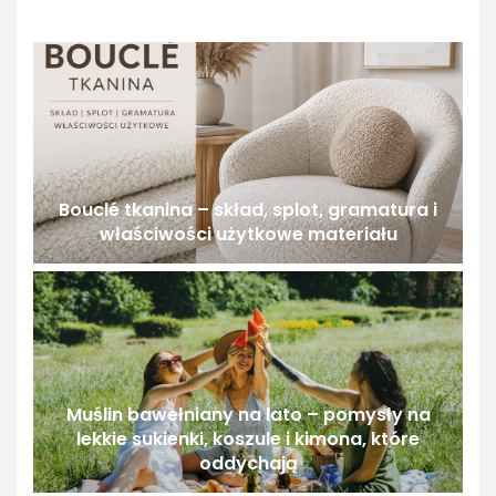
Bouclé tkanina – skład, splot, gramatura i
właściwości użytkowe materiału
Muślin bawełniany na lato – pomysły na
lekkie sukienki, koszule i kimona, które
oddychają