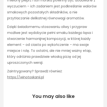
mielony pieprz i sól morska powinny być dodawane z
wyczuciem – ich zadaniem jest podkreślanie walorów
smakowych pozostałych składników, a nie
przytłaczanie delikatnej równowagi aromatów.
Dzięki świadomemu stosowaniu oliwy i przypraw
możliwe jest wydobycie pełni smaku każdego kęsa i
stworzenie harmonijnej kompozycji, w której każdy
element – od ciasta po wykończenie – ma swoje
miejsce i rolę. To ostatni, ale nie mniej ważny etap,
który odróżnia prawdziwie włoską pizzę od jej
uproszczonych wersji.
Zaintrygowany? Sprawdź również:
https://winotoskanii.pl
You may also like