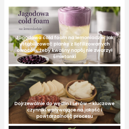
Jagodowa cold foam na lemoniadzie: jak
ustabilizować piankę z liofilizowanych
owoców, żeby kwaśny napój nie zwarzył
śmietanki
Dojrzewalnie do wędlin i serów – kluczowe
czynniki wpływające na jakość i
powtarzalność procesu