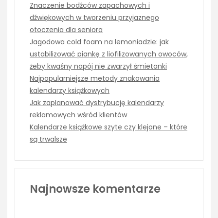
Znaczenie bodźców zapachowych i
dźwiękowych w tworzeniu przyjaznego
otoczenia dla seniora
Jagodowa cold foam na lemoniadzie: jak
ustabilizować piankę z liofilizowanych owoców,
żeby kwaśny napój nie zwarzył śmietanki
Najpopularniejsze metody znakowania
kalendarzy książkowych
Jak zaplanować dystrybucję kalendarzy
reklamowych wśród klientów
Kalendarze książkowe szyte czy klejone – które
są trwalsze
Najnowsze komentarze