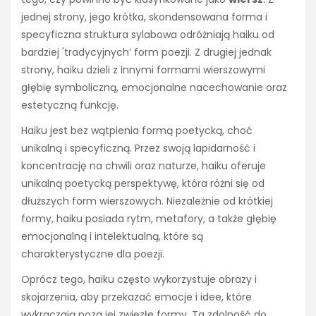
jednej strony, jego krótka, skondensowana forma i
specyficzna struktura sylabowa odróżniają haiku od
bardziej 'tradycyjnych’ form poezji. Z drugiej jednak
strony, haiku dzieli z innymi formami wierszowymi
głębię symboliczną, emocjonalne nacechowanie oraz
estetyczną funkcję.
Haiku jest bez wątpienia formą poetycką, choć
unikalną i specyficzną. Przez swoją lapidarność i
koncentrację na chwili oraz naturze, haiku oferuje
unikalną poetycką perspektywę, która różni się od
dłuższych form wierszowych. Niezależnie od krótkiej
formy, haiku posiada rytm, metafory, a także głębię
emocjonalną i intelektualną, które są
charakterystyczne dla poezji.
Oprócz tego, haiku często wykorzystuje obrazy i
skojarzenia, aby przekazać emocje i idee, które
wykraczają poza jej zwięzłe formy. Ta zdolność do