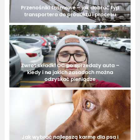
Przenośniki taśmowe – jak dobrać typ
transportera do produktu i procesu
Zwrot składki OC po sprzedaży auta –
kiedy i na jakich zasadach można
odzyskać pieniądze
Jak wybrać najlepszą karmę dla psa i