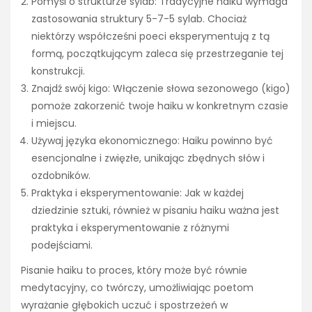
Pomyśl o strukturze sylab: Tradycyjne haiku wymaga
zastosowania struktury 5-7-5 sylab. Chociaż
niektórzy współcześni poeci eksperymentują z tą
formą, początkującym zaleca się przestrzeganie tej
konstrukcji.
Znajdź swój kigo: Włączenie słowa sezonowego (kigo)
pomoże zakorzenić twoje haiku w konkretnym czasie
i miejscu.
Używaj języka ekonomicznego: Haiku powinno być
esencjonalne i zwięzłe, unikając zbędnych słów i
ozdobników.
Praktyka i eksperymentowanie: Jak w każdej
dziedzinie sztuki, również w pisaniu haiku ważna jest
praktyka i eksperymentowanie z różnymi
podejściami.
Pisanie haiku to proces, który może być równie
medytacyjny, co twórczy, umożliwiając poetom
wyrażanie głębokich uczuć i spostrzeżeń w