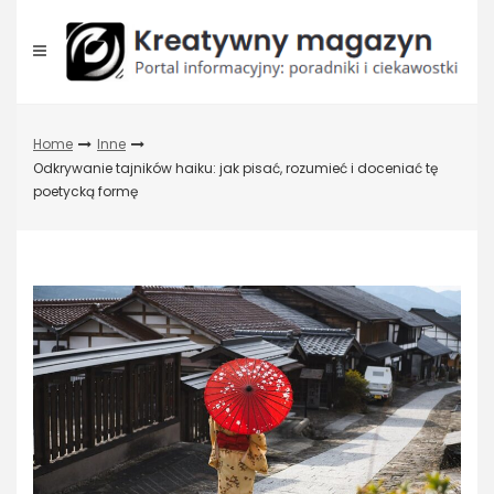
Skip
to
content
Home
Inne
Odkrywanie tajników haiku: jak pisać, rozumieć i doceniać tę
poetycką formę