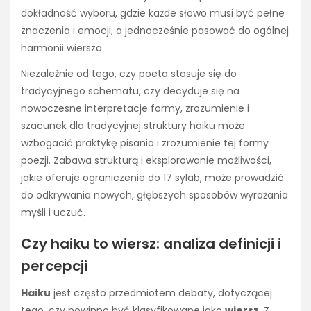
dokładność wyboru, gdzie każde słowo musi być pełne
znaczenia i emocji, a jednocześnie pasować do ogólnej
harmonii wiersza.
Niezależnie od tego, czy poeta stosuje się do
tradycyjnego schematu, czy decyduje się na
nowoczesne interpretacje formy, zrozumienie i
szacunek dla tradycyjnej struktury haiku może
wzbogacić praktykę pisania i zrozumienie tej formy
poezji. Zabawa strukturą i eksplorowanie możliwości,
jakie oferuje ograniczenie do 17 sylab, może prowadzić
do odkrywania nowych, głębszych sposobów wyrażania
myśli i uczuć.
Czy haiku to wiersz: analiza definicji i
percepcji
Haiku
jest często przedmiotem debaty, dotyczącej
tego, czy powinno być klasyfikowane jako
wiersz
. Z