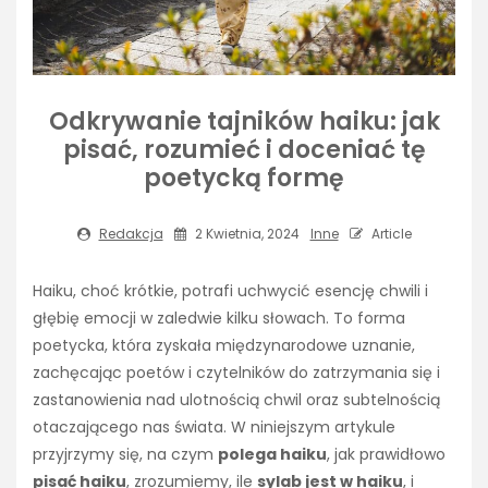
Odkrywanie tajników haiku: jak
pisać, rozumieć i doceniać tę
poetycką formę
Redakcja
2 Kwietnia, 2024
Inne
Article
Haiku, choć krótkie, potrafi uchwycić esencję chwili i
głębię emocji w zaledwie kilku słowach. To forma
poetycka, która zyskała międzynarodowe uznanie,
zachęcając poetów i czytelników do zatrzymania się i
zastanowienia nad ulotnością chwil oraz subtelnością
otaczającego nas świata. W niniejszym artykule
przyjrzymy się, na czym
polega haiku
, jak prawidłowo
pisać haiku
, zrozumiemy, ile
sylab jest w haiku
, i