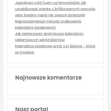
Jagodowa cold foam na lemoniadzie: jak
ustabilizować piankę z liofilizowanych owoców,
żeby kwaśny napój nie zwarzył śmietanki
Najpopularniejsze metody znakowania
kalendarzy książkowych
Jak zaplanować dystrybucję kalendarzy
reklamowych wśród klientów
Kalendarze książkowe szyte czy klejone – które
są trwalsze
Najnowsze komentarze
Nasz portal