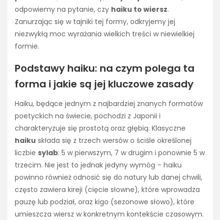
odpowiemy na pytanie, czy
haiku to wiersz
.
Zanurzając się w tajniki tej formy, odkryjemy jej
niezwykłą moc wyrażania wielkich treści w niewielkiej
formie.
Podstawy haiku: na czym polega ta
forma i jakie są jej kluczowe zasady
Haiku, będące jednym z najbardziej znanych formatów
poetyckich na świecie, pochodzi z Japonii i
charakteryzuje się prostotą oraz głębią. Klasyczne
haiku
składa się z trzech wersów o ściśle określonej
liczbie
sylab
: 5 w pierwszym, 7 w drugim i ponownie 5 w
trzecim. Nie jest to jednak jedyny wymóg – haiku
powinno również odnosić się do natury lub danej chwili,
często zawiera kireji (cięcie słowne), które wprowadza
pauzę lub podział, oraz kigo (sezonowe słowo), które
umieszcza wiersz w konkretnym kontekście czasowym.