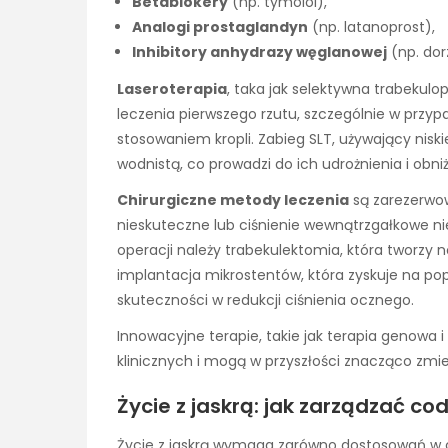
Betablokery
(np. tymolol),
Analogi prostaglandyn
(np. latanoprost),
Inhibitory anhydrazy węglanowej
(np. dor
Laseroterapia
, taka jak selektywna trabekulo
leczenia pierwszego rzutu, szczególnie w przy
stosowaniem kropli. Zabieg SLT, używający niskie
wodnistą, co prowadzi do ich udrożnienia i obni
Chirurgiczne metody leczenia
są zarezerwow
nieskuteczne lub ciśnienie wewnątrzgałkowe ni
operacji należy trabekulektomia, która tworzy 
implantacja mikrostentów, która zyskuje na popu
skuteczności w redukcji ciśnienia ocznego.
Innowacyjne terapie, takie jak terapia genowa i
klinicznych i mogą w przyszłości znacząco zmien
Życie z jaskrą: jak zarządzać 
Życie z jaskrą wymaga zarówno dostosowań w co