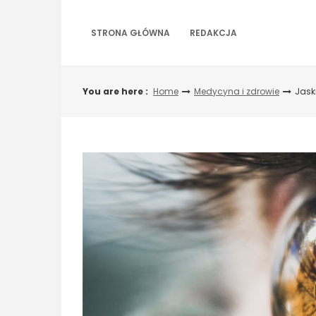
Skip
to
STRONA GŁÓWNA
REDAKCJA
content
You are here :
Home
Medycyna i zdrowie
Jask