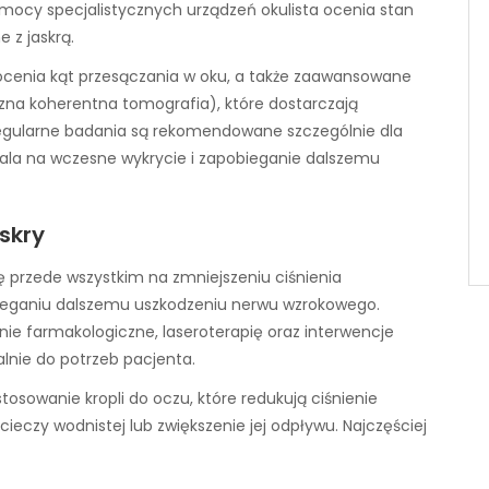
omocy specjalistycznych urządzeń okulista ocenia stan
 z jaskrą.
 ocenia kąt przesączania w oku, a także zaawansowane
zna koherentna tomografia), które dostarczają
Regularne badania są rekomendowane szczególnie dla
wala na wczesne wykrycie i zapobieganie dalszemu
skry
ę przede wszystkim na zmniejszeniu ciśnienia
ieganiu dalszemu uszkodzeniu nerwu wzrokowego.
ie farmakologiczne, laseroterapię oraz interwencje
lnie do potrzeb pacjenta.
osowanie kropli do oczu, które redukują ciśnienie
ieczy wodnistej lub zwiększenie jej odpływu. Najczęściej