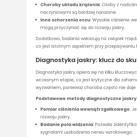
Choroby układu krążenia
: Osoby z nadciś
naczyniowymi są bardziej narażone.
Inne schorzenia oczu
: Wysokie ciśnienie 
mogą przyczyniać się do rozwoju jaskry.
Dodatkowo, badania wskazują na związek międz
co jest istotnym aspektem przy przepisywaniu l
Diagnostyka jaskry: klucz do sk
Diagnostyka jaskry opiera się na kilku kluczow
wczesnym etapie, co jest krytyczne dla zahamo
wyzwaniem, ponieważ choroba często nie daje o
Podstawowe metody diagnostyczne jaskry
Pomiar ciśnienia wewnątrzgałkowego
: J
rozwoju jaskry.
Badanie pola widzenia
: Pozwala zidentyfi
sygnałami uszkodzenia nerwu wzrokowego.