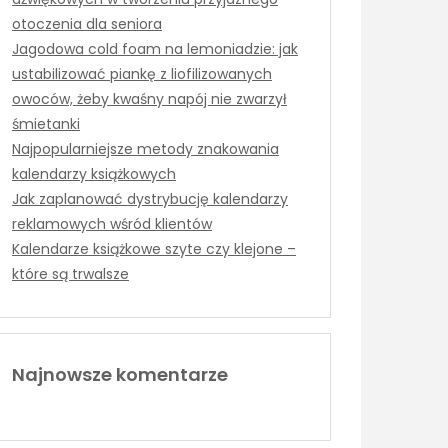
otoczenia dla seniora
Jagodowa cold foam na lemoniadzie: jak
ustabilizować piankę z liofilizowanych
owoców, żeby kwaśny napój nie zwarzył
śmietanki
Najpopularniejsze metody znakowania
kalendarzy książkowych
Jak zaplanować dystrybucję kalendarzy
reklamowych wśród klientów
Kalendarze książkowe szyte czy klejone –
które są trwalsze
Najnowsze komentarze