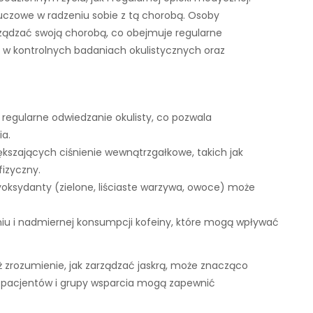
luczowe w radzeniu sobie z tą chorobą. Osoby
ządzać swoją chorobą, co obejmuje regularne
 w kontrolnych badaniach okulistycznych oraz
t regularne odwiedzanie okulisty, co pozwala
ia.
iększających ciśnienie wewnątrzgałkowe, takich jak
fizyczny.
yoksydanty (zielone, liściaste warzywa, owoce) może
oniu i nadmiernej konsumpcji kofeiny, które mogą wpływać
ż zrozumienie, jak zarządzać jaskrą, może znacząco
 pacjentów i grupy wsparcia mogą zapewnić