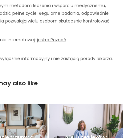
zesnym metodom leczenia i wsparciu medycznemu,
dzić pełne życie. Regularne badania, odpowiednie
ia pozwalają wielu osobom skutecznie kontrolować
nie internetowej:
jaskra Poznań
.
yłącznie informacyjny i nie zastąpią porady lekarza.
ay also like
enie traumy a
ADHD bez leków: