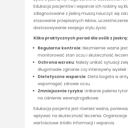
Edukacja pacjentów i wsparcie ich rodziny są k
zdiagnozowane z jaskrą muszą nauczyć się zar
stosowanie przepisanych leków, uczestniczenie
dostosowywanie swojego stylu życia.
Kilka praktycznych porad dla osób z jaskrą:
Regularne kontrole
: Niezmiernie ważne jes
monitorować stan oczu i skuteczność leczen
Ochrona wzroku
: Należy unikać sytuacji zw
długotrwałe zginanie czy intensywny wysiłek 
Dietetyczne wsparcie
: Dieta bogata w ant
wspomagać zdrowie oczu.
Zmniejszenie ryzyka
: Unikanie palenia tyt
na ciśnienie wewnątrzgałkowe.
Edukacja pacjenta jest również ważna, poniewa
wpływać na skuteczność leczenia. Organizacje
wartościowe źródło informacji i wsparcia.