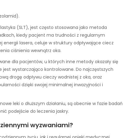
zolamid).
plastyka (SLT), jest często stosowana jako metoda
padkach, kiedy pacjent ma trudności z regularnym
j energii lasera, celuje w struktury odpływające ciecz
żenia ciśnienia wewnątrz oka.
ane dla pacjentów, u których inne metody okazały się
e jest wystarczająco kontrolowane. Do najczęstszych
nową drogę odpływu cieczy wodnistej z oka, oraz
larności dzięki swojej minimalnej inwazyjności i
 nowe leki o dłuższym działaniu, są obecnie w fazie badań
ić podejście do leczenia jaskry.
codziennymi wyzwaniami?
dziennym życiu, jak i regularnej opieki medycznej.