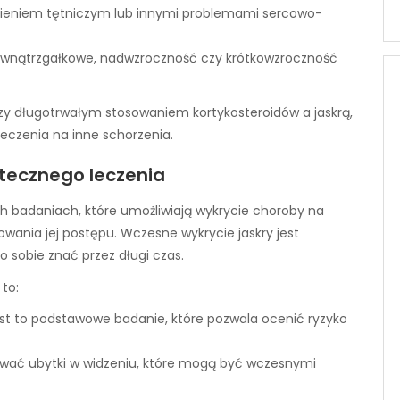
nieniem tętniczym lub innymi problemami sercowo-
wewnątrzgałkowe, nadwzroczność czy krótkowzroczność
y długotrwałym stosowaniem kortykosteroidów a jaskrą,
eczenia na inne schorzenia.
utecznego leczenia
ych badaniach, które umożliwiają wykrycie choroby na
wania jej postępu. Wczesne wykrycie jaskry jest
 sobie znać przez długi czas.
to:
est to podstawowe badanie, które pozwala ocenić ryzyko
kować ubytki w widzeniu, które mogą być wczesnymi