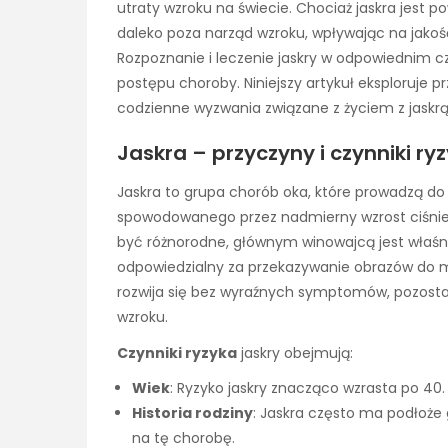
utraty wzroku na świecie. Chociaż jaskra jest 
daleko poza narząd wzroku, wpływając na jakość
Rozpoznanie i leczenie jaskry w odpowiednim
postępu choroby. Niniejszy artykuł eksploruje 
codzienne wyzwania związane z życiem z jaskrą
Jaskra – przyczyny i czynniki r
Jaskra to grupa chorób oka, które prowadzą d
spowodowanego przez nadmierny wzrost ciśnie
być różnorodne, głównym winowajcą jest właśni
odpowiedzialny za przekazywanie obrazów do mó
rozwija się bez wyraźnych symptomów, pozost
wzroku.
Czynniki ryzyka
jaskry obejmują:
Wiek
: Ryzyko jaskry znacząco wzrasta po 40. 
Historia rodziny
: Jaskra często ma podłoże g
na tę chorobę.