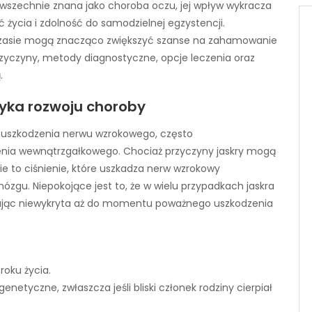
powszechnie znana jako choroba oczu, jej wpływ wykracza
 życia i zdolność do samodzielnej egzystencji.
 czasie mogą znacząco zwiększyć szanse na zahamowanie
przyczyny, metody diagnostyczne, opcje leczenia oraz
.
yzyka rozwoju choroby
o uszkodzenia nerwu wzrokowego, często
nia wewnątrzgałkowego. Chociaż przyczyny jaskry mogą
e to ciśnienie, które uszkadza nerw wzrokowy
zgu. Niepokojące jest to, że w wielu przypadkach jaskra
ając niewykryta aż do momentu poważnego uszkodzenia
roku życia.
enetyczne, zwłaszcza jeśli bliski członek rodziny cierpiał