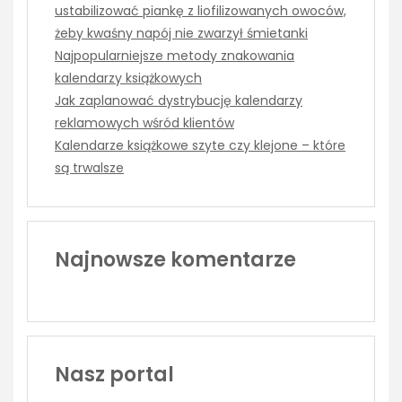
ustabilizować piankę z liofilizowanych owoców,
żeby kwaśny napój nie zwarzył śmietanki
Najpopularniejsze metody znakowania
kalendarzy książkowych
Jak zaplanować dystrybucję kalendarzy
reklamowych wśród klientów
Kalendarze książkowe szyte czy klejone – które
są trwalsze
Najnowsze komentarze
Nasz portal