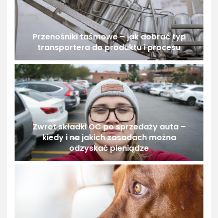
Przenośniki taśmowe – jak dobrać typ
transportera do produktu i procesu
Zwrot składki OC po sprzedaży auta –
kiedy i na jakich zasadach można
odzyskać pieniądze