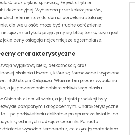
wałość oraz piękno sprawiają, że jest chętnie
k i dekoracyjnej. Wybierana przez kolekcjonerów,
ganckich elementów do domu, porcelana stała się
ie, dla wielu osób może być trudne odróżnienie
iniejszym artykule przyjrzymy się bliżej temu, czym jest
z jakie ceny osiągają najcenniejsze egzemplarze.
 cechy charakterystyczne
 swoją wyjątkową bielą, delikatnością oraz
linowej, skalenia i kwarcu, które są formowane i wypalane
et 1400 stopni Celsjusza. Właśnie ten proces wypalania
ka, a jej powierzchnia nabiera szkliwistego blasku.
Chinach około VII wieku, a jej tajniki produkcji były
m niezwykle pożądanym i drogocennym. Charakterystyczne
sta – po podświetleniu delikatnie przepuszcza światło, co
ących ją od innych rodzajów ceramiki. Ponadto
z działanie wysokich temperatur, co czyni ją materiałem