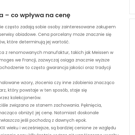
na – co wpływa na cenę
nie często zadają sobie osoby zainteresowane zakupem
 serwisy obiadowe. Cena porcelany może znacznie się
ów, które determinują jej wartość.
ca z renomowanych manufaktur, takich jak Meissen w
moges we Francji, zazwyczaj osiąga znacznie wyższe
ochodzenie to często gwarancja jakości oraz tradycji
malowane wzory, złocenia czy inne zdobienia znacząco
z, który powstaje w ten sposób, staje się
przez kolekcjonerów.
ściśle związana ze stanem zachowania. Pęknięcia,
nacząco obniżyć jej cenę. Natomiast doskonale
zwłaszcza jeśli pochodzą z dawnych epok.
XIX wieku i wcześniejsze, są bardziej cenione ze względu