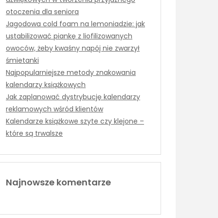
otoczenia dla seniora
Jagodowa cold foam na lemoniadzie: jak
ustabilizować piankę z liofilizowanych
owoców, żeby kwaśny napój nie zwarzył
śmietanki
Najpopularniejsze metody znakowania
kalendarzy książkowych
Jak zaplanować dystrybucję kalendarzy
reklamowych wśród klientów
Kalendarze książkowe szyte czy klejone –
które są trwalsze
Najnowsze komentarze