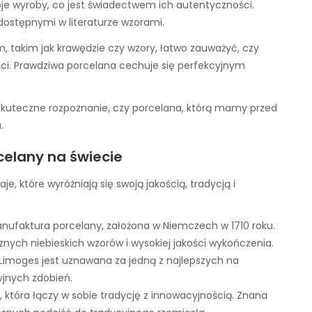
 wyroby, co jest świadectwem ich autentyczności.
dostępnymi w literaturze wzorami.
om, takim jak krawędzie czy wzory, łatwo zauważyć, czy
ci. Prawdziwa porcelana cechuje się perfekcyjnym
skuteczne rozpoznanie, czy porcelana, którą mamy przed
.
celany na świecie
je, które wyróżniają się swoją jakością, tradycją i
anufaktura porcelany, założona w Niemczech w 1710 roku.
nych niebieskich wzorów i wysokiej jakości wykończenia.
 Limoges jest uznawana za jedną z najlepszych na
zyjnych zdobień.
, która łączy w sobie tradycję z innowacyjnością. Znana