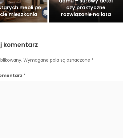
domu – surowy detal
starych mebli po
czy praktyczne
cie mieszkania
rozwiązanie na lata
j komentarz
ublikowany.
Wymagane pola są oznaczone
*
omentarz
*