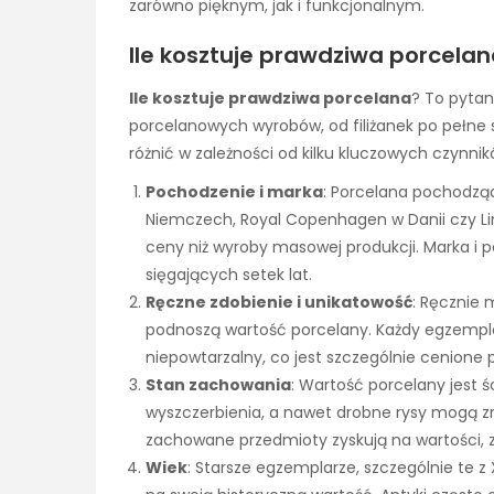
zarówno pięknym, jak i funkcjonalnym.
Ile kosztuje prawdziwa porcela
Ile kosztuje prawdziwa porcelana
? To pyta
porcelanowych wyrobów, od filiżanek po pełne
różnić w zależności od kilku kluczowych czynnik
Pochodzenie i marka
: Porcelana pochodzą
Niemczech, Royal Copenhagen w Danii czy Li
ceny niż wyroby masowej produkcji. Marka i p
sięgających setek lat.
Ręczne zdobienie i unikatowość
: Ręcznie 
podnoszą wartość porcelany. Każdy egzemplar
niepowtarzalny, co jest szczególnie cenione 
Stan zachowania
: Wartość porcelany jest 
wyszczerbienia, a nawet drobne rysy mogą z
zachowane przedmioty zyskują na wartości, 
Wiek
: Starsze egzemplarze, szczególnie te z 