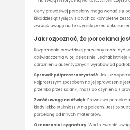
na swoją historyczną wartość. Antyki często 
Ceny prawdziwej porcelany mogą wahać się od k
kilkadziesiąt tysięcy złotych za kompletne z
zwrócić uwagę na te czynniki przed dokonanie
Jak rozpoznać, że porcelana je
Rozpoznanie prawdziwej porcelany może być wy
doświadczenia w tej dziedzinie. Jednak istnie
odróżnieniu autentycznych wyrobów od podrób
Sprawdź półprzezroczystość
: Jak już wspom
Najprostszym sposobem na jej sprawdzenie jest s
przenika przez ścianki, masz do czynienia z pr
Zwróć uwagę na dźwięk
: Prawdziwa porcelana
kiedy lekko stukniesz w nią palcem. Jest to sub
porcelanę od innych materiałów.
Oznaczenia i sygnatury
: Warto zwrócić uwa