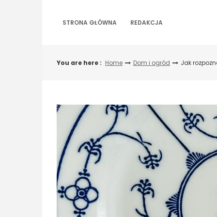
Skip
to
STRONA GŁÓWNA
REDAKCJA
content
You are here :
Home
Dom i ogród
Jak rozpozna