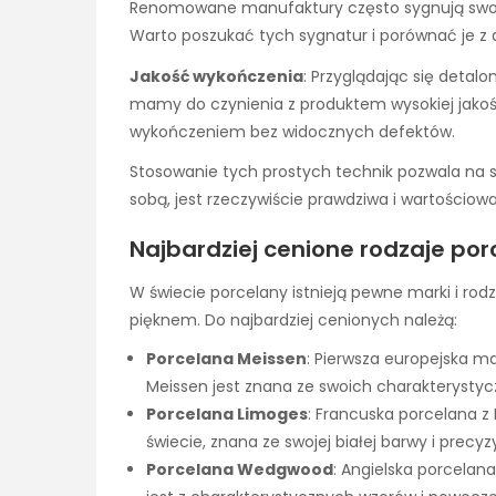
Renomowane manufaktury często sygnują swoje
Warto poszukać tych sygnatur i porównać je z 
Jakość wykończenia
: Przyglądając się detal
mamy do czynienia z produktem wysokiej jakoś
wykończeniem bez widocznych defektów.
Stosowanie tych prostych technik pozwala na 
sobą, jest rzeczywiście prawdziwa i wartościowa
Najbardziej cenione rodzaje por
W świecie porcelany istnieją pewne marki i rodza
pięknem. Do najbardziej cenionych należą:
Porcelana Meissen
: Pierwsza europejska m
Meissen jest znana ze swoich charakterystycz
Porcelana Limoges
: Francuska porcelana z
świecie, znana ze swojej białej barwy i precy
Porcelana Wedgwood
: Angielska porcelana