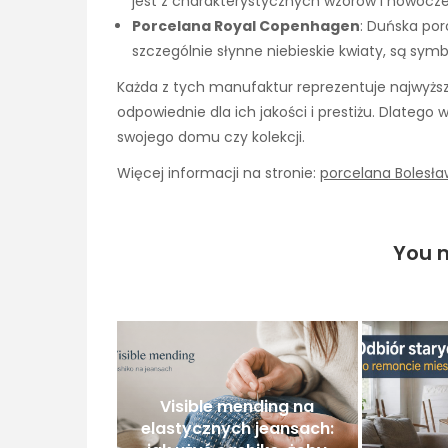
jest z charakterystycznych wzorów i nowocz
Porcelana Royal Copenhagen
: Duńska porc
szczególnie słynne niebieskie kwiaty, są sym
Każda z tych manufaktur reprezentuje najwyższ
odpowiednie dla ich jakości i prestiżu. Dlatego
swojego domu czy kolekcji.
Więcej informacji na stronie:
porcelana Bolesła
You m
Visible mending na
elastycznych jeansach: