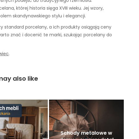
esnych podejść do tradycyjnego rzemiosła.
elana, której historia sięga XVIII wieku. Jej wzory,
bolem skandynawskiego stylu i elegancji.
y standard porcelany, a ich produkty osiągają ceny
 warto znać i docenić te marki, szukając porcelany do
wiec
.
ay also like
Schody metalowe w