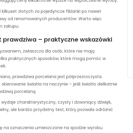
osiągają ceny kilkukrotnie wyższe niż współczesne wyroby.
ilkuset złotych za pojedyncze filiżanki po nawet
estawy od renomowanych producentów. Warto więc
m zakupu.
st prawdziwa – praktyczne wskazówki
zwaniem, zwłaszcza dla osób, które nie mają
je kilka praktycznych sposobów, które mogą pomóc w
ek.
niano, prawdziwa porcelana jest półprzezroczysta.
kierowanie światła na naczynie – jeśli światło delikatnie
awdziwą porcelaną.
 wydaje charakterystyczny, czysty i dzwoniący dźwięk,
telny, ale bardzo przydatny test, który pozwala odróżnić
gę na oznaczenia umieszczone na spodzie wyrobu.