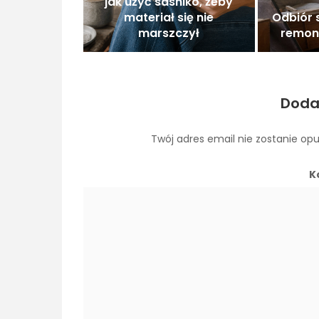
jak użyć sashiko, żeby
materiał się nie
Odbiór 
marszczył
remon
Doda
Twój adres email nie zostanie op
K