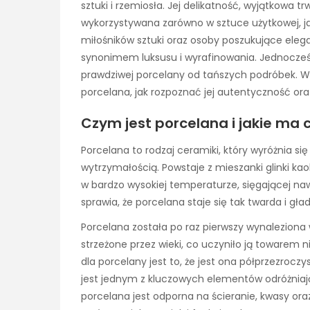
sztuki i rzemiosła. Jej delikatność, wyjątkowa tr
wykorzystywana zarówno w sztuce użytkowej, ja
miłośników sztuki oraz osoby poszukujące ele
synonimem luksusu i wyrafinowania. Jednocześn
prawdziwej porcelany od tańszych podróbek. W n
porcelana, jak rozpoznać jej autentyczność ora
Czym jest porcelana i jakie ma
Porcelana to rodzaj ceramiki, który wyróżnia się
wytrzymałością. Powstaje z mieszanki glinki kao
w bardzo wysokiej temperaturze, sięgającej naw
sprawia, że porcelana staje się tak twarda i gład
Porcelana została po raz pierwszy wynaleziona w 
strzeżone przez wieki, co uczyniło ją toware
dla porcelany jest to, że jest ona półprzezroczy
jest jednym z kluczowych elementów odróżniaj
porcelana jest odporna na ścieranie, kwasy ora