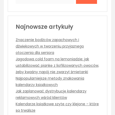
Najnowsze artykuły
Znaczenie bodźców zapachowych i
dźwiękowych w tworzeniu przyjaznego
otoczenia dla seniora
Jagodowa cold foam na lemoniadzie: jak
ustabilizować piankę z liofilizowanych owoców,
żeby kwaśny napój nie zwarzył śmietanki
Najpopularniejsze metody znakowania
kalendarzy książkowych
Jak zaplanować dystrybucję kalendarzy
reklamowych wśród klientów
Kalendarze książkowe szyte czy klejone – które
są trwalsze