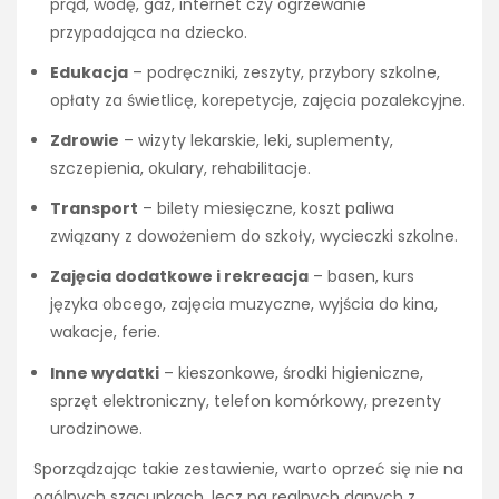
prąd, wodę, gaz, internet czy ogrzewanie
przypadająca na dziecko.
Edukacja
– podręczniki, zeszyty, przybory szkolne,
opłaty za świetlicę, korepetycje, zajęcia pozalekcyjne.
Zdrowie
– wizyty lekarskie, leki, suplementy,
szczepienia, okulary, rehabilitacje.
Transport
– bilety miesięczne, koszt paliwa
związany z dowożeniem do szkoły, wycieczki szkolne.
Zajęcia dodatkowe i rekreacja
– basen, kurs
języka obcego, zajęcia muzyczne, wyjścia do kina,
wakacje, ferie.
Inne wydatki
– kieszonkowe, środki higieniczne,
sprzęt elektroniczny, telefon komórkowy, prezenty
urodzinowe.
Sporządzając takie zestawienie, warto oprzeć się nie na
ogólnych szacunkach, lecz na realnych danych z