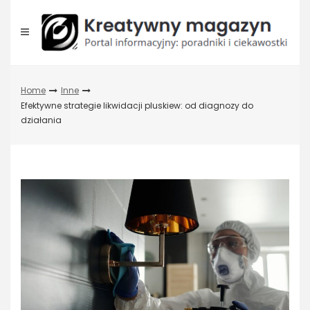
Skip
to
content
Home
Inne
Efektywne strategie likwidacji pluskiew: od diagnozy do
działania