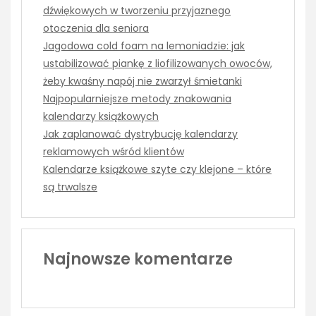
dźwiękowych w tworzeniu przyjaznego
otoczenia dla seniora
Jagodowa cold foam na lemoniadzie: jak
ustabilizować piankę z liofilizowanych owoców,
żeby kwaśny napój nie zwarzył śmietanki
Najpopularniejsze metody znakowania
kalendarzy książkowych
Jak zaplanować dystrybucję kalendarzy
reklamowych wśród klientów
Kalendarze książkowe szyte czy klejone – które
są trwalsze
Najnowsze komentarze