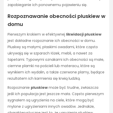
zapobieganie ich ponownemu pojawieniu się.
Rozpoznawanie obecności pluskiew w
domu
Pierwszym krokiem w efektywnej
likwidacji pluskiew
jest dokładne rozpoznanie ich obecności w domu.
Pluskwy są małymi, płaskimi owadami, które często
ukrywają się w szparach łóżek, mebli, a nawet za
tapetami. Typowymi oznakami ich obecności są małe,
ciemne plamki na pościeli lub materacu, które są
wynikiem ich wydalin, a także czerwone plamy, będące
rezultatem ich karmienia się krwią ludzką.
Rozpoznanie
pluskiew
może być trudne, zwłaszcza
jeśli ich populacja jest jeszcze mała. Często pierwszym
sygnałem są ugryzienia na ciele, które mogą być
mylone z ugryzieniami innych owadów. Jednakże,
charakterystyczne jest to, że ugryzienia pluskiew