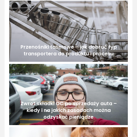
Przenośniki taśmowe – jak dobrać typ
transportera do produktu i procesu
Zwrot składki OC po sprzedaży auta –
kiedy i na jakich zasadach można
odzyskać pieniądze