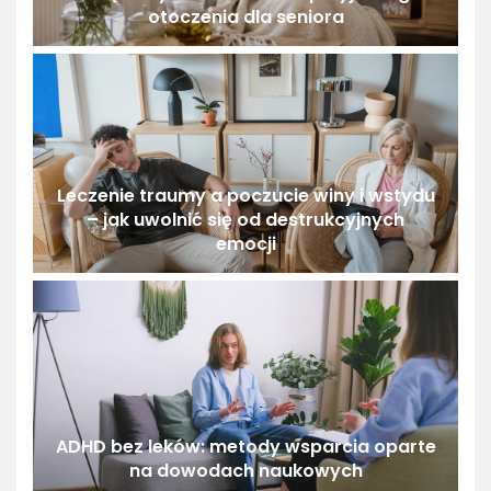
otoczenia dla seniora
Leczenie traumy a poczucie winy i wstydu
– jak uwolnić się od destrukcyjnych
emocji
ADHD bez leków: metody wsparcia oparte
na dowodach naukowych