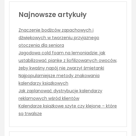
Najnowsze artykuły
Znaczenie bodźców zapachowych i
dźwiękowych w tworzeniu przyjaznego
otoczenia dla seniora
Jagodowa cold foam na lemoniadzie: jak
ustabilizować piankę z liofilizowanych owoców,
żeby kwaśny napój nie zwarzył śmietanki
Najpopularniejsze metody znakowania
kalendarzy książkowych
Jak zaplanować dystrybucję kalendarzy
reklamowych wśród klientów
Kalendarze książkowe szyte czy klejone – które
są trwalsze