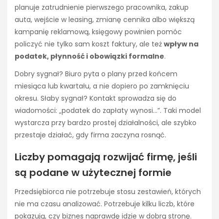
planuje zatrudnienie pierwszego pracownika, zakup
auta, wejście w leasing, zmianę cennika albo większą
kampanię reklamową, księgowy powinien pomóc
policzyć nie tylko sam koszt faktury, ale też
wpływ na
podatek, płynność i obowiązki formalne
.
Dobry sygnał? Biuro pyta o plany przed końcem
miesiąca lub kwartału, a nie dopiero po zamknięciu
okresu. Słaby sygnał? Kontakt sprowadza się do
wiadomości: „podatek do zapłaty wynosi…”. Taki model
wystarcza przy bardzo prostej działalności, ale szybko
przestaje działać, gdy firma zaczyna rosnąć.
Liczby pomagają rozwijać firmę, jeśli
są podane w użytecznej formie
Przedsiębiorca nie potrzebuje stosu zestawień, których
nie ma czasu analizować. Potrzebuje kilku liczb, które
pokazują, czy biznes naprawdę idzie w dobrą stronę.